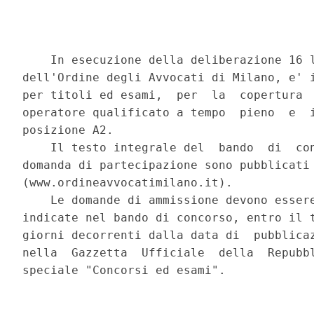
    In esecuzione della deliberazione 16 l
dell'Ordine degli Avvocati di Milano, e' i
per titoli ed esami,  per  la  copertura  
operatore qualificato a tempo  pieno  e  i
posizione A2. 

    Il testo integrale del  bando  di  con
domanda di partecipazione sono pubblicati 
(www.ordineavvocatimilano.it). 

    Le domande di ammissione devono essere
indicate nel bando di concorso, entro il t
giorni decorrenti dalla data di  pubblicaz
nella  Gazzetta  Ufficiale  della  Repubbl
speciale "Concorsi ed esami". 
