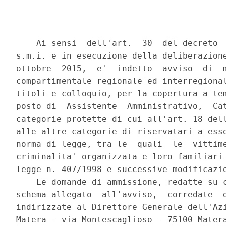
    Ai sensi  dell'art.  30  del decreto  
s.m.i. e in esecuzione della deliberazione
ottobre  2015,  e'  indetto  avviso  di  m
compartimentale regionale ed interregional
titoli e colloquio, per la copertura a tem
posto di  Assistente  Amministrativo,  Cat
categorie protette di cui all'art. 18 dell
alle altre categorie di riservatari a esso
norma di legge, tra le  quali  le  vittime
criminalita' organizzata e loro familiari 
legge n. 407/1998 e successive modificazio
    Le domande di ammissione, redatte su c
schema allegato  all'avviso,  corredate  d
indirizzate al Direttore Generale dell'Azi
Matera - via Montescaglioso - 75100 Matera