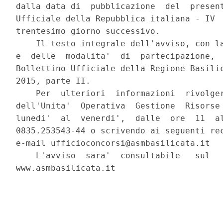
dalla data di  pubblicazione  del  present
Ufficiale della Repubblica italiana - IV  
trentesimo giorno successivo. 

    Il testo integrale dell'avviso, con la
e  delle  modalita'  di  partecipazione,  
Bollettino Ufficiale della Regione Basilic
2015, parte II. 

    Per  ulteriori  informazioni  rivolger
dell'Unita'  Operativa  Gestione  Risorse 
lunedi'  al  venerdi',  dalle  ore  11  al
0835.253543-44 o scrivendo ai seguenti rec
e-mail ufficioconcorsi@asmbasilicata.it 

    L'avviso  sara'  consultabile   sul   
www.asmbasilicata.it 
