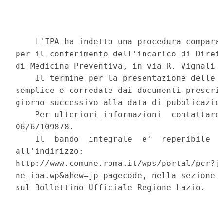
    L'IPA ha indetto una procedura compara
per il conferimento dell'incarico di Diret
di Medicina Preventiva, in via R. Vignali 
    Il termine per la presentazione delle 
semplice e corredate dai documenti prescri
giorno successivo alla data di pubblicazio
    Per ulteriori informazioni  contattare
06/67109878. 

    Il  bando  integrale  e'  reperibile  
all'indirizzo:

http://www.comune.roma.it/wps/portal/pcr?j
ne_ipa.wp&ahew=jp_pagecode, nella sezione 
sul Bollettino Ufficiale Regione Lazio. 
