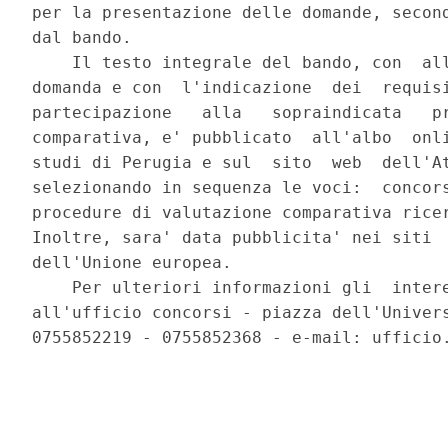
per la presentazione delle domande, second
dal bando. 

    Il testo integrale del bando, con  all
domanda e con  l'indicazione  dei  requisi
partecipazione   alla   sopraindicata   pr
comparativa, e' pubblicato  all'albo  onli
studi di Perugia e sul  sito  web  dell'At
selezionando in sequenza le voci:  concors
procedure di valutazione comparativa ricer
Inoltre, sara' data pubblicita' nei siti  
dell'Unione europea. 

    Per ulteriori informazioni gli  intere
all'ufficio concorsi - piazza dell'Univers
0755852219 - 0755852368 - e-mail: ufficio.