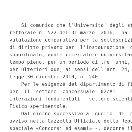
    Si comunica che l'Universita' degli st
rettorale n. 522 del 31 marzo  2016,  ha  
valutazione comparativa per la sottoscrizi
di diritto privato per  l'instaurazione  d
subordinato, quale ricercatore universitar
tempo pieno, per un periodo di tre  anni, 
per ulteriori due, ai sensi dell'art. 24, 
legge 30 dicembre 2010, n. 240. 

    Per le esigenze del dipartimento di fi
per  il  settore  concorsuale  02/A1  -  F
interazioni fondamentali - settore scienti
Fisica sperimentale. 

    Dal giorno successivo a  quello  di  p
avviso nella Gazzetta Ufficiale della Repu
speciale «Concorsi ed esami» -, decorre il