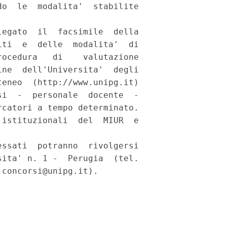
o  le  modalita'  stabilite

egato  il  facsimile  della

ti  e  delle  modalita'  di

ocedura   di    valutazione

ne  dell'Universita'  degli

eneo  (http://www.unipg.it)

i  -  personale  docente  -

catori a tempo determinato.

istituzionali  del  MIUR  e

ssati  potranno  rivolgersi

ita' n. 1 -  Perugia  (tel.

concorsi@unipg.it). 
