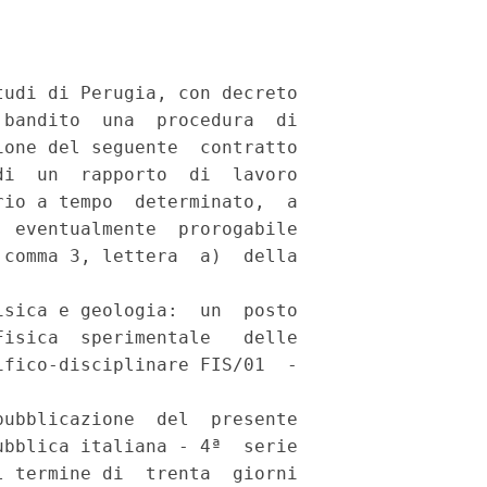
udi di Perugia, con decreto

bandito  una  procedura  di

one del seguente  contratto

i  un  rapporto  di  lavoro

io a tempo  determinato,  a

 eventualmente  prorogabile

comma 3, lettera  a)  della

sica e geologia:  un  posto

isica  sperimentale   delle

fico-disciplinare FIS/01  -

ubblicazione  del  presente

bblica italiana - 4ª  serie

 termine di  trenta  giorni
