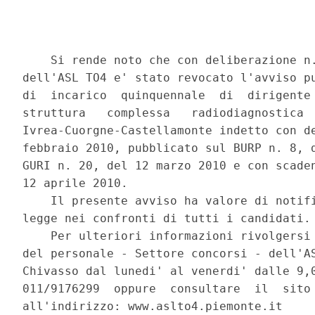
    Si rende noto che con deliberazione n.
dell'ASL TO4 e' stato revocato l'avviso pu
di  incarico  quinquennale  di  dirigente 
struttura   complessa   radiodiagnostica  
Ivrea-Cuorgne-Castellamonte indetto con de
febbraio 2010, pubblicato sul BURP n. 8, d
GURI n. 20, del 12 marzo 2010 e con scaden
12 aprile 2010. 

    Il presente avviso ha valore di notifi
legge nei confronti di tutti i candidati. 
    Per ulteriori informazioni rivolgersi 
del personale - Settore concorsi - dell'AS
Chivasso dal lunedi' al venerdi' dalle 9,0
011/9176299  oppure  consultare  il  sito 
all'indirizzo: www.aslto4.piemonte.it 
