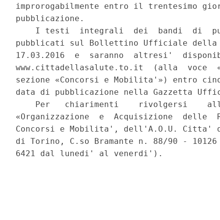
improrogabilmente entro il trentesimo gior
pubblicazione. 

    I testi  integrali  dei  bandi  di  pu
pubblicati sul Bollettino Ufficiale della 
17.03.2016  e  saranno  altresi'  disponib
www.cittadellasalute.to.it  (alla  voce  «
sezione «Concorsi e Mobilita'») entro cinq
data di pubblicazione nella Gazzetta Uffic
    Per   chiarimenti    rivolgersi    all
«Organizzazione  e  Acquisizione  delle  R
Concorsi e Mobilita', dell'A.O.U. Citta' d
di Torino, C.so Bramante n. 88/90 - 10126 
6421 dal lunedi' al venerdi'). 
