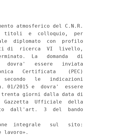
ento atmosferico del C.N.R.

 titoli  e  colloquio,  per

le  diplomato  con  profilo

i di  ricerca  VI  livello,

rminato.  La   domanda   di

  dovra'   essere   inviata

nica   Certificata    (PEC)

 secondo   le   indicazioni

. 01/2015 e  dovra'  essere

trenta giorni dalla data di

 Gazzetta  Ufficiale  della

o  dall'art.  3  del  bando

ne  integrale   sul   sito:

 lavoro». 
