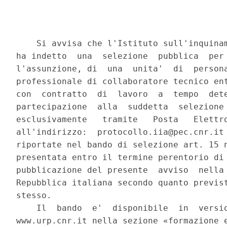
    Si avvisa che l'Istituto sull'inquinam
ha indetto  una  selezione  pubblica  per 
l'assunzione, di  una  unita'  di  persona
professionale di collaboratore tecnico ent
con  contratto  di  lavoro  a  tempo  dete
partecipazione  alla  suddetta  selezione 
esclusivamente   tramite   Posta   Elettro
all'indirizzo:  protocollo.iia@pec.cnr.it 
riportate nel bando di selezione art. 15 n
presentata entro il termine perentorio di 
pubblicazione del presente  avviso  nella 
Repubblica italiana secondo quanto previst
stesso. 

    Il  bando  e'  disponibile  in  versio
www.urp.cnr.it nella sezione «formazione e