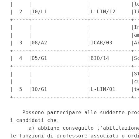
|     |                  |             |le
|  2  |10/L1             |L-LIN/12     |li
+-----+------------------+-------------+--
|     |                  |             |In
|     |                  |             |am
|  3  |08/A2             |ICAR/03      |Ar
+-----+------------------+-------------+--
|  4  |05/G1             |BIO/14       |Sc
+-----+------------------+-------------+--
|     |                  |             |St
|     |                  |             |cu
|  5  |10/G1             |L-LIN/01     |te
+-----+------------------+-------------+--
    Possono partecipare alle suddette proc
i candidati che: 

      a) abbiano conseguito l'abilitazione
le funzioni di professore associato o ordi