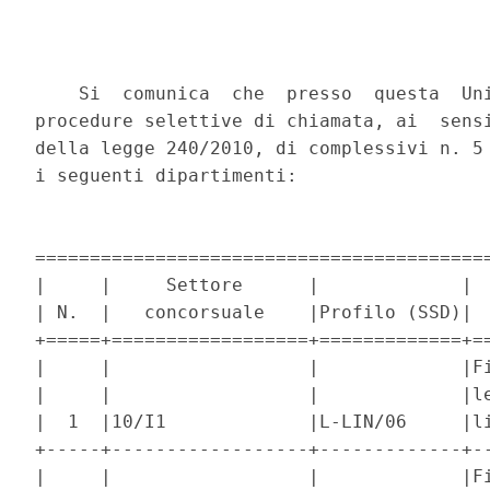
    Si  comunica  che  presso  questa  Uni
procedure selettive di chiamata, ai  sensi
della legge 240/2010, di complessivi n. 5 
i seguenti dipartimenti: 

==========================================
|     |     Settore      |             |  
| N.  |   concorsuale    |Profilo (SSD)|  
+=====+==================+=============+==
|     |                  |             |Fi
|     |                  |             |le
|  1  |10/I1             |L-LIN/06     |li
+-----+------------------+-------------+--
|     |                  |             |Fi