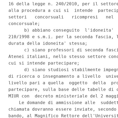
16 della legge n. 240/2010, per il settore
alla procedura a cui si  intende  partecip
settori   concorsuali   ricompresi   nel  
concorsuale; 

      b) abbiano conseguito  l'idoneita'  
210/1998 e s.m.i. per la seconda fascia, l
durata della idoneita' stessa; 

      c) siano professori di seconda fasci
Atenei italiani, nello stesso settore conc
cui si intende partecipare; 

      d) siano studiosi stabilmente impegn
di ricerca o insegnamento a livello  unive
livello pari a quella  oggetto  della  pro
partecipare, sulla base delle tabelle di c
MIUR con  decreto ministeriale del 2 maggi
    Le domande di ammissione alle  suddett
chiamata dovranno essere inviate, secondo 
bando, al Magnifico Rettore dell'Universit