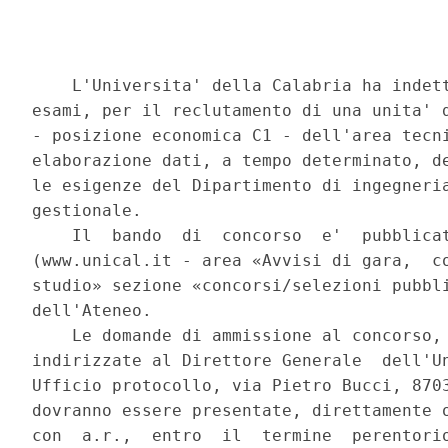
    L'Universita' della Calabria ha indett
esami, per il reclutamento di una unita' d
- posizione economica C1 - dell'area tecni
elaborazione dati, a tempo determinato, de
le esigenze del Dipartimento di ingegneria
gestionale. 

    Il  bando  di  concorso  e'  pubblicat
(www.unical.it - area «Avvisi di gara,  co
studio» sezione «concorsi/selezioni pubbli
dell'Ateneo. 

    Le domande di ammissione al concorso, 
indirizzate al Direttore Generale  dell'Un
Ufficio protocollo, via Pietro Bucci, 8703
dovranno essere presentate, direttamente o
con  a.r.,  entro  il  termine  perentorio