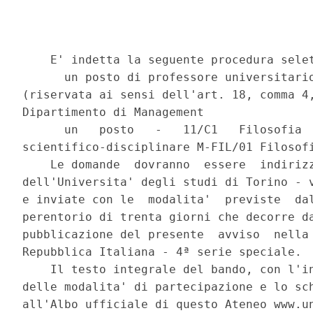
    E' indetta la seguente procedura selet
      un posto di professore universitario
(riservata ai sensi dell'art. 18, comma 4,
Dipartimento di Management 

      un   posto   -   11/C1   Filosofia  
scientifico-disciplinare M-FIL/01 Filosofi
    Le domande  dovranno  essere  indirizz
dell'Universita' degli studi di Torino - v
e inviate con le  modalita'  previste  dal
perentorio di trenta giorni che decorre da
pubblicazione del presente  avviso  nella 
Repubblica Italiana - 4ª serie speciale. 

    Il testo integrale del bando, con l'in
delle modalita' di partecipazione e lo sch
all'Albo ufficiale di questo Ateneo www.un