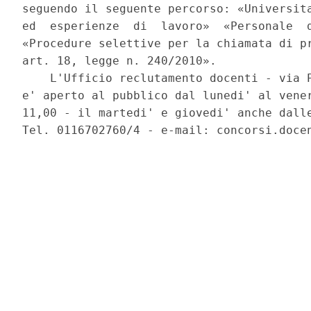
seguendo il seguente percorso: «Universita
ed  esperienze  di  lavoro»  «Personale  d
«Procedure selettive per la chiamata di pr
art. 18, legge n. 240/2010». 

    L'Ufficio reclutamento docenti - via P
e' aperto al pubblico dal lunedi' al vener
11,00 - il martedi' e giovedi' anche dalle
Tel. 0116702760/4 - e-mail: concorsi.docen