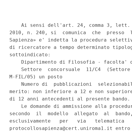
    Ai sensi dell'art. 24, comma 3, lett. 
2010, n. 240, si  comunica  che  presso  l
Sapienza» e' indetta la procedura selettiv
di ricercatore a tempo determinato tipolog
sottoindicato: 

    Dipartimento di Filosofia - facolta' d
    Settore  concorsuale  11/C4  (Settore 
M-FIL/05) un posto 

    Numero di  pubblicazioni  selezionabil
merito: non inferiore a 12 e non superiore
di 12 anni antecedenti al presente bando. 
    Le domande di ammissione alla procedur
secondo  il  modello  allegato  al  bando,
esclusivamente   per   via   telematica   
protocollosapienza@cert.uniroma1.it entro 