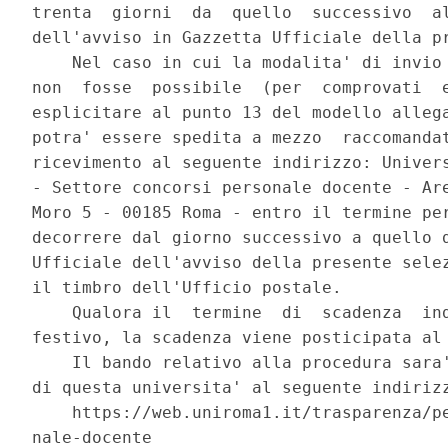
trenta  giorni  da  quello  successivo  al
dell'avviso in Gazzetta Ufficiale della pr
    Nel caso in cui la modalita' di invio 
non  fosse  possibile  (per  comprovati  e
esplicitare al punto 13 del modello allega
potra' essere spedita a mezzo  raccomandat
ricevimento al seguente indirizzo: Univers
- Settore concorsi personale docente - Are
Moro 5 - 00185 Roma - entro il termine per
decorrere dal giorno successivo a quello d
Ufficiale dell'avviso della presente selez
il timbro dell'Ufficio postale. 

    Qualora il  termine  di  scadenza  ind
festivo, la scadenza viene posticipata al 
    Il bando relativo alla procedura sara'
di questa universita' al seguente indirizz
    https://web.uniroma1.it/trasparenza/pe
nale-docente 
