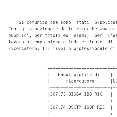
    Si comunica che sono  stati  pubblicat
Consiglio nazionale delle ricerche www.urp
pubblici, per titoli ed  esami,  per  l'as
lavoro a tempo pieno e indeterminato  di  
ricercatore, III livello professionale di 
               ===========================
               |   Bandi profilo di    |  
               |      ricercatore      |Nu
               +=======================+==
               |367.73 DISBA IBB RIC   |  
               +-----------------------+--
               |367.74 DSCTM ISOF RIC  |  
               +-----------------------+--