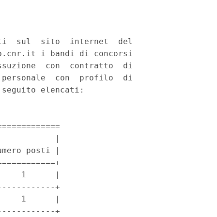
i  sul  sito  internet  del

.cnr.it i bandi di concorsi

suzione  con  contratto  di

personale  con  profilo  di

seguito elencati: 

============

           |

mero posti |

===========+

    1      |

-----------+

    1      |

-----------+
