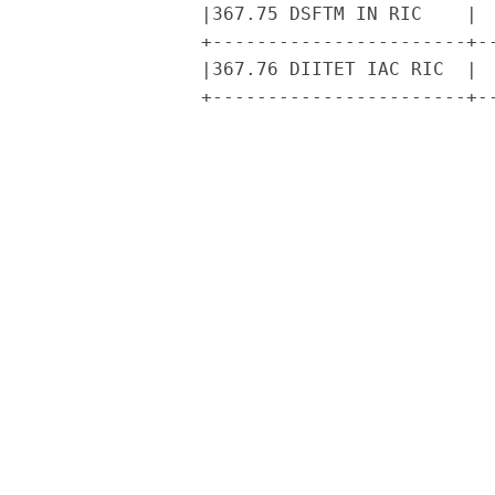
               |367.75 DSFTM IN RIC    |  
               +-----------------------+--
               |367.76 DIITET IAC RIC  |  
               +-----------------------+--