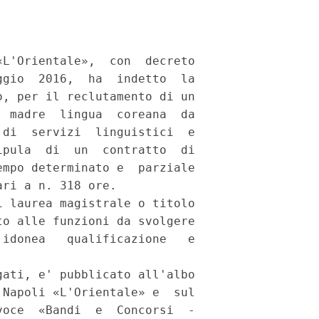
L'Orientale»,  con  decreto

gio  2016,  ha  indetto  la

, per il reclutamento di un

 madre  lingua  coreana  da

di  servizi  linguistici  e

pula  di  un  contratto  di

mpo determinato e  parziale

ri a n. 318 ore. 

 laurea magistrale o titolo

o alle funzioni da svolgere

idonea   qualificazione   e

ati, e' pubblicato all'albo

Napoli «L'Orientale» e  sul

oce  «Bandi  e  Concorsi  -
