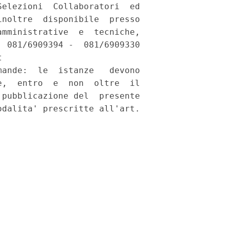
elezioni  Collaboratori  ed

noltre  disponibile  presso

mministrative  e  tecniche,

 081/6909394 -  081/6909330

 

ande:  le  istanze   devono

,  entro  e  non  oltre  il

pubblicazione del  presente

dalita' prescritte all'art.
