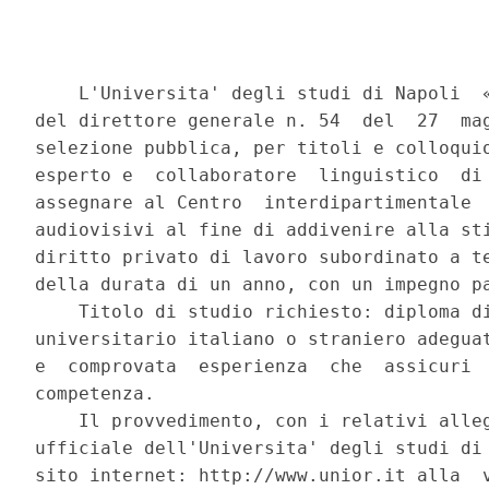
    L'Universita' degli studi di Napoli  «
del direttore generale n. 54  del  27  mag
selezione pubblica, per titoli e colloquio
esperto e  collaboratore  linguistico  di 
assegnare al Centro  interdipartimentale  
audiovisivi al fine di addivenire alla sti
diritto privato di lavoro subordinato a te
della durata di un anno, con un impegno pa
    Titolo di studio richiesto: diploma di
universitario italiano o straniero adeguat
e  comprovata  esperienza  che  assicuri  
competenza. 

    Il provvedimento, con i relativi alleg
ufficiale dell'Universita' degli studi di 
sito internet: http://www.unior.it alla  v