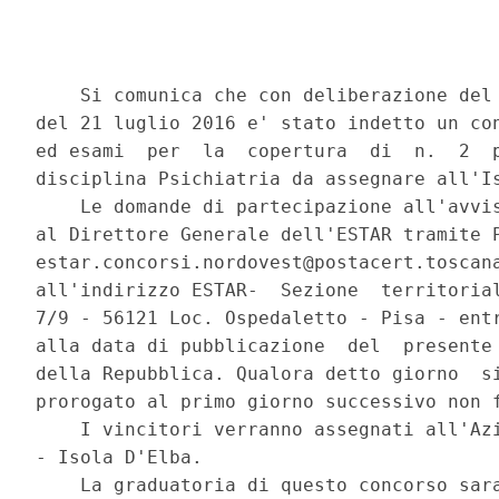
    Si comunica che con deliberazione del 
del 21 luglio 2016 e' stato indetto un con
ed esami  per  la  copertura  di  n.  2  p
disciplina Psichiatria da assegnare all'Is
    Le domande di partecipazione all'avvis
al Direttore Generale dell'ESTAR tramite P
estar.concorsi.nordovest@postacert.toscana
all'indirizzo ESTAR-  Sezione  territorial
7/9 - 56121 Loc. Ospedaletto - Pisa - entr
alla data di pubblicazione  del  presente 
della Repubblica. Qualora detto giorno  si
prorogato al primo giorno successivo non f
    I vincitori verranno assegnati all'Azi
- Isola D'Elba. 

    La graduatoria di questo concorso sara