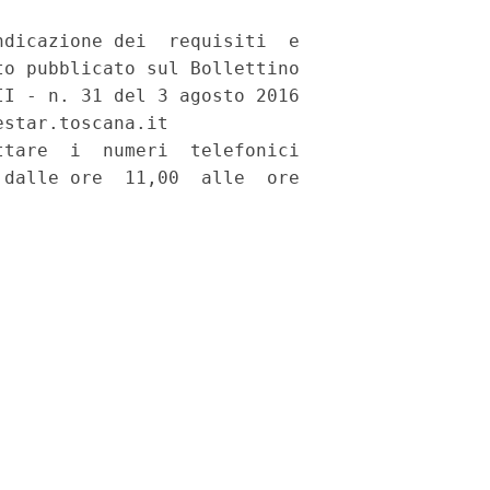
dicazione dei  requisiti  e

o pubblicato sul Bollettino

I - n. 31 del 3 agosto 2016

star.toscana.it 

tare  i  numeri  telefonici

dalle ore  11,00  alle  ore
