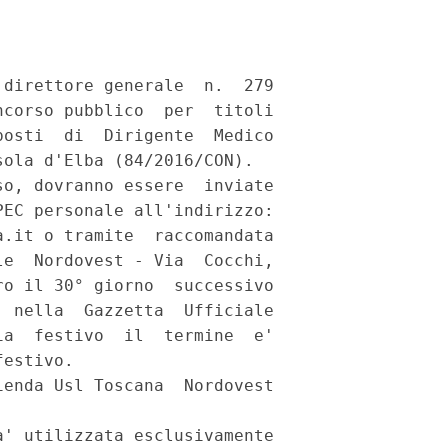
direttore generale  n.  279

corso pubblico  per  titoli

osti  di  Dirigente  Medico

ola d'Elba (84/2016/CON). 

o, dovranno essere  inviate

EC personale all'indirizzo:

.it o tramite  raccomandata

e  Nordovest - Via  Cocchi,

o il 30° giorno  successivo

 nella  Gazzetta  Ufficiale

a  festivo  il  termine  e'

estivo. 

enda Usl Toscana  Nordovest

' utilizzata esclusivamente
