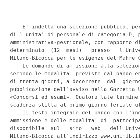
    E' indetta una selezione pubblica, per
di 1 unita' di personale di categoria D, p
amministrativa-gestionale, con rapporto di
determinato  (12  mesi)   presso   l'Unive
Milano-Bicocca per le esigenze del Mahre C
    Le domande di ammissione alla selezion
secondo le modalita' previste dal bando en
di trenta giorni, a decorrere  dal  giorno
pubblicazione dell'avviso nella Gazzetta U
«Concorsi ed esami». Qualora tale termine 
scadenza slitta al primo giorno feriale ut
    Il testo integrale del bando con l'ind
ammissione e delle modalita' di  partecipa
disponibile  sul   sito   web   dell'Unive
Milano-Bicocca all'indirizzo www.unimib.it