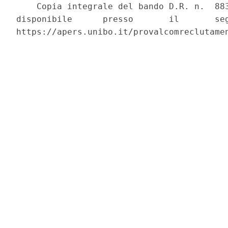
    Copia integrale del bando D.R. n.  883
disponibile      presso       il       seg
https://apers.unibo.it/provalcomreclutamen