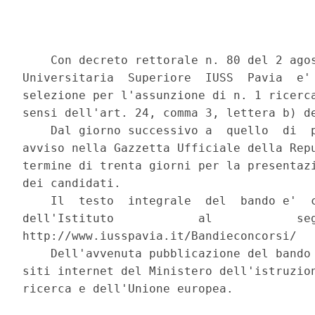
    Con decreto rettorale n. 80 del 2 agos
Universitaria  Superiore  IUSS  Pavia  e' 
selezione per l'assunzione di n. 1 ricerca
sensi dell'art. 24, comma 3, lettera b) de
    Dal giorno successivo a  quello  di  p
avviso nella Gazzetta Ufficiale della Repu
termine di trenta giorni per la presentazi
dei candidati. 

    Il  testo  integrale  del  bando e'  c
dell'Istituto            al            seg
http://www.iusspavia.it/Bandieconcorsi/ 

    Dell'avvenuta pubblicazione del bando 
siti internet del Ministero dell'istruzion
ricerca e dell'Unione europea. 
