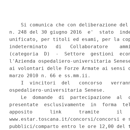
    Si comunica che con deliberazione del 
n. 248 del 30 giugno 2016  e'  stato  inde
unificato, per titoli ed esami, per la cop
indeterminato   di   Collaboratore    ammi
(categoria  D)  -  Settore  gestioni  econ
l'Azienda ospedaliero-universitaria Senese
ai volontari delle Forze Armate ai sensi d
marzo 2010 n. 66 e ss.mm.ii. 

    I  vincitori  del   concorso   verrann
ospedaliero-universitaria Senese. 

    Le  domande  di  partecipazione  al  c
presentate  esclusivamente  in  forma  tel
apposito      link      tramite      il   
www.estar.toscana.it/concorsi/concorsi e s
pubblici/comparto entro le ore 12,00 del t