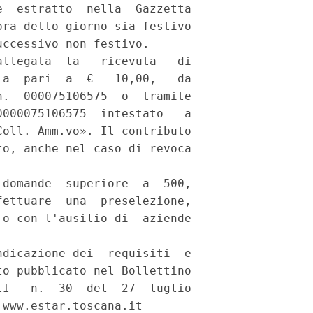
  estratto  nella  Gazzetta

ra detto giorno sia festivo

ccessivo non festivo. 

llegata  la   ricevuta   di

a  pari  a  €   10,00,   da

.  000075106575  o  tramite

000075106575  intestato   a

oll. Amm.vo». Il contributo

o, anche nel caso di revoca

domande  superiore  a  500,

ettuare  una  preselezione,

o con l'ausilio di  aziende



dicazione dei  requisiti  e

o pubblicato nel Bollettino

I - n.  30  del  27  luglio

www.estar.toscana.it 
