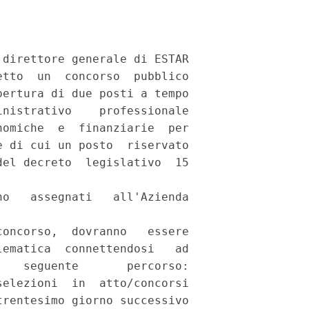
direttore generale di ESTAR

tto  un  concorso  pubblico

ertura di due posti a tempo

nistrativo    professionale

omiche  e  finanziarie  per

 di cui un posto  riservato

el decreto  legislativo  15

o   assegnati   all'Azienda

oncorso,  dovranno   essere

ematica  connettendosi   ad

   seguente       percorso:

elezioni  in  atto/concorsi

rentesimo giorno successivo
