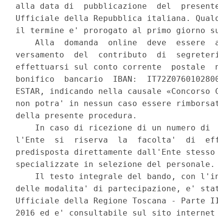
alla data di  pubblicazione  del  presente
Ufficiale della Repubblica italiana. Qualo
il termine e' prorogato al primo giorno su
    Alla  domanda  online  deve  essere  a
versamento  del  contributo  di  segreteri
effettuarsi sul conto corrente  postale  n
bonifico  bancario  IBAN:  IT72Z0760102800
ESTAR, indicando nella causale «Concorso C
non potra' in nessun caso essere rimborsat
della presente procedura. 

    In caso di ricezione di un numero di  
l'Ente  si  riserva  la  facolta'  di  eff
predisposta direttamente dall'Ente stesso 
specializzate in selezione del personale. 
    Il testo integrale del bando, con l'in
delle modalita' di partecipazione, e' stat
Ufficiale della Regione Toscana - Parte II
2016 ed e' consultabile sul sito internet 