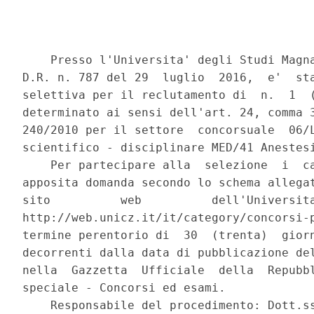
    Presso l'Universita' degli Studi Magna
D.R. n. 787 del 29  luglio  2016,  e'  sta
selettiva per il reclutamento di  n.  1  (
determinato ai sensi dell'art. 24, comma 3
240/2010 per il settore  concorsuale  06/L
scientifico - disciplinare MED/41 Anestesi
    Per partecipare alla  selezione  i  ca
apposita domanda secondo lo schema allegat
sito          web          dell'Universita
http://web.unicz.it/it/category/concorsi-p
termine perentorio di  30  (trenta)  giorn
decorrenti dalla data di pubblicazione del
nella  Gazzetta  Ufficiale  della  Repubbl
speciale - Concorsi ed esami. 

    Responsabile del procedimento: Dott.ss