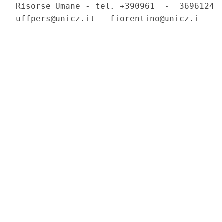
Risorse Umane - tel. +390961  -  3696124  
uffpers@unicz.it - fiorentino@unicz.i 
