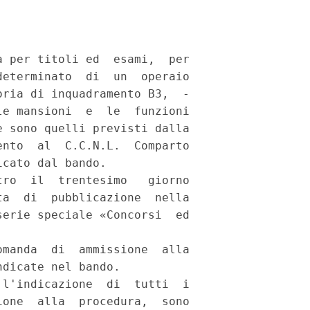
 per titoli ed  esami,  per

eterminato  di  un  operaio

ria di inquadramento B3,  -

e mansioni  e  le  funzioni

 sono quelli previsti dalla

nto  al  C.C.N.L.  Comparto

cato dal bando. 

ro  il  trentesimo   giorno

a  di  pubblicazione  nella

erie speciale «Concorsi  ed

manda  di  ammissione  alla

dicate nel bando. 

l'indicazione  di  tutti  i

one  alla  procedura,  sono
