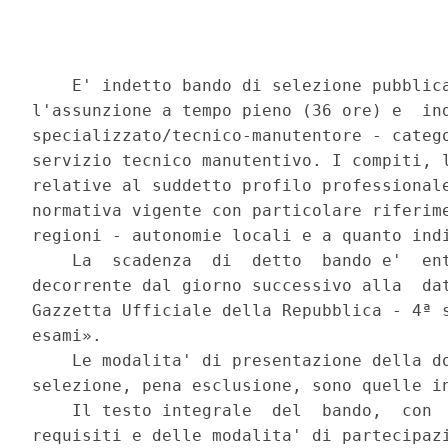
    E' indetto bando di selezione pubblica
l'assunzione a tempo pieno (36 ore) e  ind
specializzato/tecnico-manutentore - catego
servizio tecnico manutentivo. I compiti, l
relative al suddetto profilo professionale
normativa vigente con particolare riferime
regioni - autonomie locali e a quanto indi
    La  scadenza  di  detto  bando e'  ent
decorrente dal giorno successivo alla  dat
Gazzetta Ufficiale della Repubblica - 4ª s
esami». 

    Le modalita' di presentazione della do
selezione, pena esclusione, sono quelle in
    Il testo integrale  del  bando,  con  
requisiti e delle modalita' di partecipazi