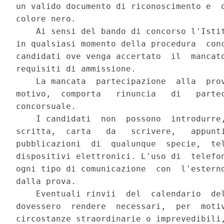
un valido documento di riconoscimento e  d
colore nero. 

    Ai sensi del bando di concorso l'Istit
in qualsiasi momento della procedura  conc
candidati ove venga accertato  il  mancato
requisiti di ammissione. 

    La mancata  partecipazione  alla  prov
motivo,  comporta   rinuncia   di   partec
concorsuale. 

    I candidati  non  possono  introdurre,
scritta,  carta   da   scrivere,   appunti
pubblicazioni  di  qualunque  specie,  tel
dispositivi elettronici. L'uso di  telefon
ogni tipo di comunicazione  con  l'esterno
dalla prova. 

    Eventuali rinvii  del  calendario  del
dovessero  rendere  necessari,  per  motiv
circostanze straordinarie o imprevedibili,