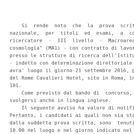
    Si  rende  noto  che  la  prova  scrit
nazionale,  per  titoli  ed  esami,  a  co
ricercatore  -  III  livello  -  Macroarea
cosmologia" (MA1) - con contratto di lavor
presso le strutture di ricerca dell'Istitu
- indetto con determinazione direttoriale 
avra' luogo il giorno 21 settembre 2016, p
del Rome Cavalieri Hotel, sito in Roma, in
101. 

    Come previsto dal bando di  concorso, 
svolgersi anche in lingua inglese. 

    Il seguente avviso ha valore di notifi
Pertanto, i candidati ai quali non sia sta
dalla suddetta prova scritta, sono  tenuti
10.00 nel luogo e nel giorno indicato nel 