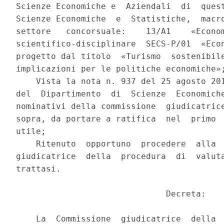
Scienze Economiche e  Aziendali  di  quest
Scienze Economiche  e  Statistiche,  macro
settore   concorsuale:    13/A1    «Econom
scientifico-disciplinare  SECS-P/01  «Econ
progetto dal titolo  «Turismo  sostenibile
implicazioni per le politiche economiche»;
    Vista la nota n. 937 del 25 agosto 201
del  Dipartimento  di  Scienze  Economiche
nominativi della commissione  giudicatrice
sopra, da portare a ratifica  nel  primo  
utile; 

    Ritenuto  opportuno  procedere  alla  
giudicatrice  della  procedura  di  valuta
trattasi. 

                              Decreta: 

    La  Commissione  giudicatrice  della  