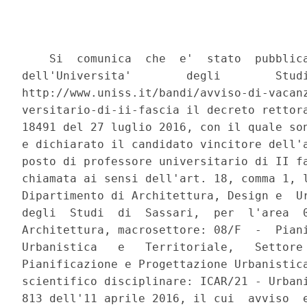
    Si  comunica  che  e'  stato  pubblica
dell'Universita'        degli        Studi
http://www.uniss.it/bandi/avviso-di-vacanz
versitario-di-ii-fascia il decreto rettora
18491 del 27 luglio 2016, con il quale son
e dichiarato il candidato vincitore dell'a
posto di professore universitario di II fa
chiamata ai sensi dell'art. 18, comma 1, l
Dipartimento di Architettura, Design e  Ur
degli  Studi  di  Sassari,  per  l'area  0
Architettura, macrosettore: 08/F  -  Piani
Urbanistica   e   Territoriale,   Settore 
Pianificazione e Progettazione Urbanistica
scientifico disciplinare: ICAR/21 - Urbani
813 dell'11 aprile 2016, il cui  avviso  e