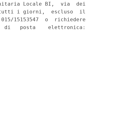
itaria Locale BI,  via  dei

utti i giorni,  escluso  il

015/15153547  o  richiedere

 di   posta    elettronica:
