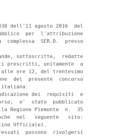
38 dell'11 agosto 2016  del

bblico  per  l'attribuzione

  complessa  SER.D.  presso

nde, sottoscritte,  redatte

i prescritti, unitamente  a

alle ore 12, del trentesimo

ne  del  presente  concorso

italiana. 

dicazione dei  requisiti  e

rso,  e'  stato  pubblicato

la Regione Piemonte  n.  35

che  nel   seguente   sito:

ino Ufficiale). 

essati  possono  rivolgersi
