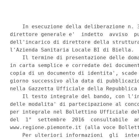
    In esecuzione della deliberazione n. 3
direttore generale e'  indetto  avviso  pu
dell'incarico di direttore della struttura
l'Azienda Sanitaria Locale BI di Biella. 

    Il termine di presentazione delle doma
in carta semplice e corredate dei document
copia di un documento di identita', scade 
giorno successivo alla data di pubblicazio
nella Gazzetta Ufficiale della Repubblica 
    Il testo integrale del bando, con l'in
delle modalita' di partecipazione al conco
per integrale nel Bollettino Ufficiale del
del  1°  settembre  2016  consultabile  an
www.regione.piemonte.it (alla voce Bollett
    Per ulteriori informazioni  gli  inter