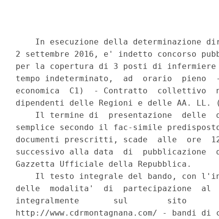
    In esecuzione della determinazione dir
2 settembre 2016, e' indetto concorso pubb
per la copertura di 3 posti di infermiere 
tempo indeterminato,  ad  orario  pieno  -
economica  C1)  - Contratto  collettivo  n
dipendenti delle Regioni e delle AA. LL. (
    Il termine di  presentazione  delle  d
semplice secondo il fac-simile predisposto
documenti prescritti, scade  alle  ore  12
successivo alla data  di  pubblicazione  d
Gazzetta Ufficiale della Repubblica. 

    Il testo integrale del bando, con l'in
delle  modalita'  di  partecipazione  al  
integralmente       sul        sito       
http://www.cdrmontagnana.com/ - bandi di c