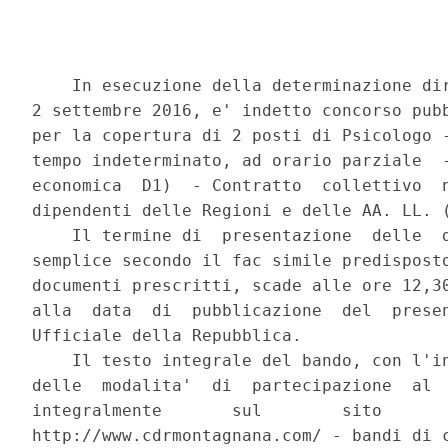
    In esecuzione della determinazione dir
2 settembre 2016, e' indetto concorso pubb
per la copertura di 2 posti di Psicologo -
tempo indeterminato, ad orario parziale  -
economica  D1)  - Contratto  collettivo  n
dipendenti delle Regioni e delle AA. LL. (
    Il termine di  presentazione  delle  d
semplice secondo il fac simile predisposto
documenti prescritti, scade alle ore 12,30
alla  data  di  pubblicazione  del  presen
Ufficiale della Repubblica. 

    Il testo integrale del bando, con l'in
delle  modalita'  di  partecipazione  al  
integralmente       sul        sito       
http://www.cdrmontagnana.com/ - bandi di c