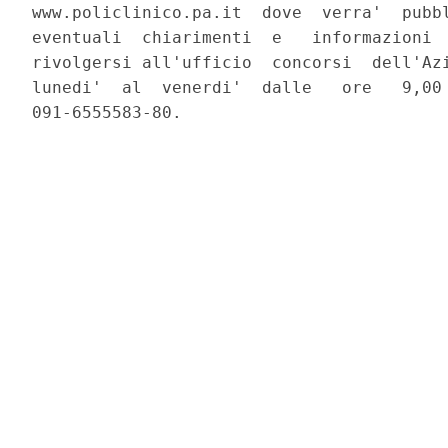
www.policlinico.pa.it  dove  verra'  pubbl
eventuali  chiarimenti  e   informazioni  
rivolgersi all'ufficio  concorsi  dell'Azi
lunedi'  al  venerdi'  dalle   ore   9,00 
091-6555583-80. 
