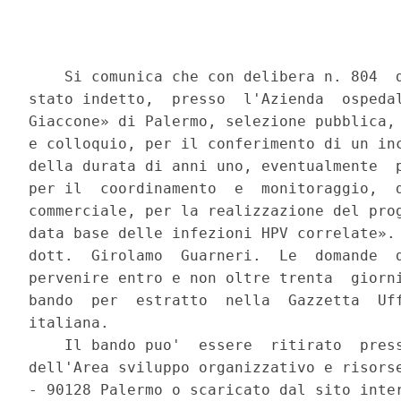
    Si comunica che con delibera n. 804  d
stato indetto,  presso  l'Azienda  ospedal
Giaccone» di Palermo, selezione pubblica, 
e colloquio, per il conferimento di un inc
della durata di anni uno, eventualmente  p
per il  coordinamento  e  monitoraggio,  d
commerciale, per la realizzazione del prog
data base delle infezioni HPV correlate». 
dott.  Girolamo  Guarneri.  Le  domande  d
pervenire entro e non oltre trenta  giorni
bando  per  estratto  nella  Gazzetta  Uff
italiana. 

    Il bando puo'  essere  ritirato  press
dell'Area sviluppo organizzativo e risorse
- 90128 Palermo o scaricato dal sito inter