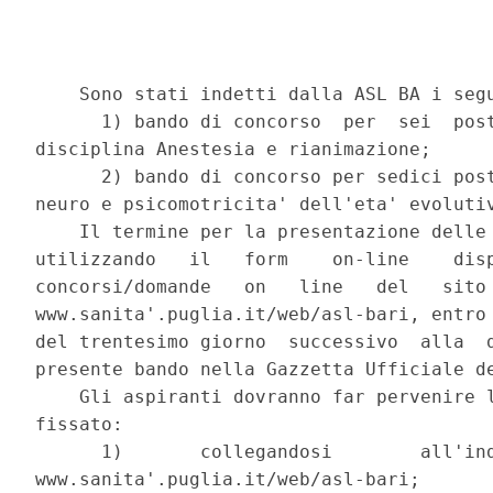
    Sono stati indetti dalla ASL BA i segu
      1) bando di concorso  per  sei  post
disciplina Anestesia e rianimazione; 

      2) bando di concorso per sedici post
neuro e psicomotricita' dell'eta' evolutiv
    Il termine per la presentazione delle 
utilizzando   il   form    on-line    disp
concorsi/domande   on   line   del   sito 
www.sanita'.puglia.it/web/asl-bari, entro 
del trentesimo giorno  successivo  alla  d
presente bando nella Gazzetta Ufficiale de
    Gli aspiranti dovranno far pervenire l
fissato: 

      1)       collegandosi        all'ind
www.sanita'.puglia.it/web/asl-bari; 
