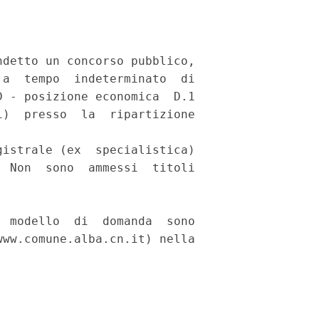
detto un concorso pubblico,

a  tempo  indeterminato  di

 - posizione economica  D.1

)  presso  la  ripartizione

istrale (ex  specialistica)

 Non  sono  ammessi  titoli

 modello  di  domanda  sono

ww.comune.alba.cn.it) nella
