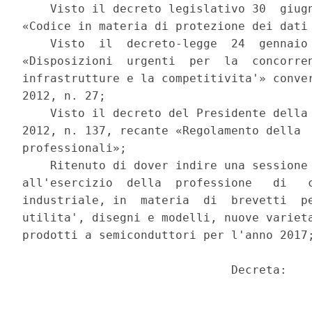
    Visto il decreto legislativo 30  giugn
«Codice in materia di protezione dei dati 
    Visto  il  decreto-legge  24  gennaio 
«Disposizioni  urgenti  per  la  concorren
infrastrutture e la competitivita'» conver
2012, n. 27; 

    Visto il decreto del Presidente della 
2012, n. 137, recante «Regolamento della  
professionali»; 

    Ritenuto di dover indire una sessione 
all'esercizio  della  professione   di   c
industriale, in  materia  di  brevetti  pe
utilita', disegni e modelli, nuove varieta
prodotti a semiconduttori per l'anno 2017;
                              Decreta: 
