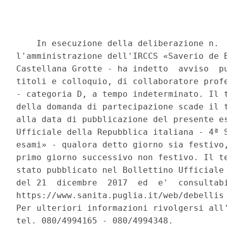
    In esecuzione della deliberazione n.  
l'amministrazione dell'IRCCS «Saverio de B
Castellana Grotte - ha indetto  avviso  pu
titoli e colloquio, di collaboratore profe
- categoria D, a tempo indeterminato. Il t
della domanda di partecipazione scade il t
alla data di pubblicazione del presente es
Ufficiale della Repubblica italiana - 4ª S
esami» - qualora detto giorno sia festivo,
primo giorno successivo non festivo. Il te
stato pubblicato nel Bollettino Ufficiale 
del 21  dicembre  2017  ed  e'  consultabi
https://www.sanita.puglia.it/web/debellis 
Per ulteriori informazioni rivolgersi all'
tel. 080/4994165 - 080/4994348. 
