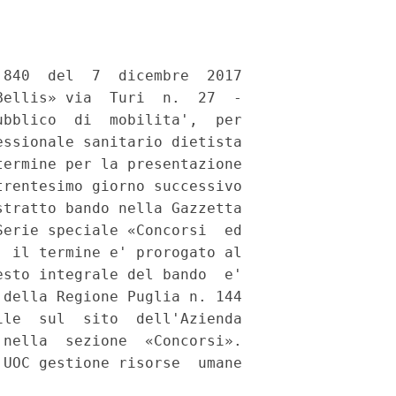
840  del  7  dicembre  2017

ellis» via  Turi  n.  27  -

bblico  di  mobilita',  per

ssionale sanitario dietista

ermine per la presentazione

rentesimo giorno successivo

tratto bando nella Gazzetta

erie speciale «Concorsi  ed

 il termine e' prorogato al

sto integrale del bando  e'

della Regione Puglia n. 144

le  sul  sito  dell'Azienda

nella  sezione  «Concorsi».

UOC gestione risorse  umane
