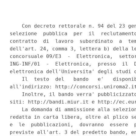
    Con decreto rettorale n. 94 del 23 gen
selezione  pubblica  per  il  reclutamento
contratto  di  lavoro  subordinato  a  tem
dell'art. 24, comma 3, lettera b) della le
concorsuale 09/E3  -  Elettronica,  settor
ING-INF/01  -  Elettronica,  presso  il  D
elettronica dell'Universita' degli studi d
    Il  testo  del   bando   e'   disponib
all'indirizzo: http://concorsi.uniroma2.it
    Inoltre, il bando verra' pubblicizzato
siti: http://bandi.miur.it e http://ec.eur
    La domanda di ammissione alla selezion
redatta in carta libera, oltre al plico se
e  le  pubblicazioni,  dovranno  essere  p
previste all'art. 3 del predetto bando, en