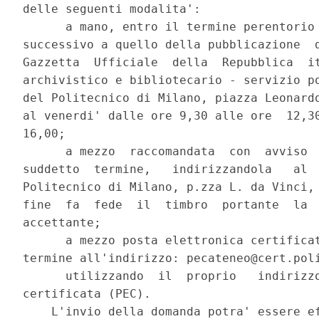
delle seguenti modalita': 

      a mano, entro il termine perentorio 
successivo a quello della pubblicazione  d
Gazzetta  Ufficiale  della  Repubblica  it
archivistico e bibliotecario - servizio po
del Politecnico di Milano, piazza Leonardo
al venerdi' dalle ore 9,30 alle ore  12,30
16,00; 

      a mezzo  raccomandata  con  avviso  
suddetto  termine,   indirizzandola   al  
Politecnico di Milano, p.zza L. da Vinci, 
fine  fa  fede  il  timbro  portante  la  
accettante; 

      a mezzo posta elettronica certificat
termine all'indirizzo: pecateneo@cert.poli
      utilizzando  il  proprio   indirizzo
certificata (PEC). 

    L'invio della domanda potra' essere ef