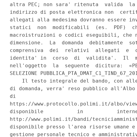
altra PEC; non sara' ritenuta  valida  la 
indirizzo di posta elettronica non  certif
allegati alla medesima dovranno essere inv
statici  non  modificabili  (es.  PDF)  ch
macroistruzioni o codici eseguibili, che n
dimensione.  La  domanda  debitamente  sot
comprensiva  dei  relativi  allegati  e  c
identita' in  corso  di  validita'.  Il  m
nell'oggetto  la  seguente  dicitura:  «PE
SELEZIONE PUBBLICA_PTA_DMAT_C1_TIND_67_201
    Il testo integrale del bando, con alle
di domanda, verra' reso pubblico all'Albo 
di                                        
https://www.protocollo.polimi.it/albo/view
disponibile           in           interne
http://www.polimi.it/bandi/tecniciamminist
disponibile presso l'area risorse umane e 
gestione personale tecnico e amministrativ