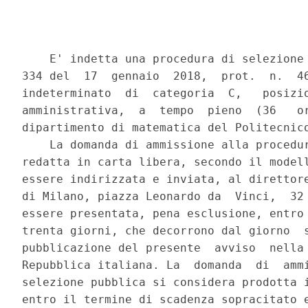
    E' indetta una procedura di selezione 
334 del  17  gennaio  2018,  prot.  n.  46
indeterminato  di  categoria  C,   posizio
amministrativa,  a  tempo  pieno  (36   or
dipartimento di matematica del Politecnico
    La domanda di ammissione alla procedur
redatta in carta libera, secondo il modell
essere indirizzata e inviata, al direttore
di Milano, piazza Leonardo da  Vinci,  32 
essere presentata, pena esclusione, entro 
trenta giorni, che decorrono dal giorno  s
pubblicazione del presente  avviso  nella 
Repubblica italiana. La  domanda  di  ammi
selezione pubblica si considera prodotta i
entro il termine di scadenza sopracitato e