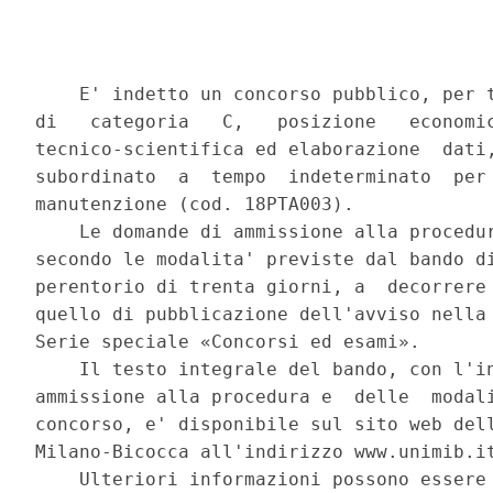
    E' indetto un concorso pubblico, per t
di   categoria   C,   posizione   economic
tecnico-scientifica ed elaborazione  dati,
subordinato  a  tempo  indeterminato  per 
manutenzione (cod. 18PTA003). 

    Le domande di ammissione alla procedur
secondo le modalita' previste dal bando di
perentorio di trenta giorni, a  decorrere 
quello di pubblicazione dell'avviso nella 
Serie speciale «Concorsi ed esami». 

    Il testo integrale del bando, con l'in
ammissione alla procedura e  delle  modali
concorso, e' disponibile sul sito web dell
Milano-Bicocca all'indirizzo www.unimib.it
    Ulteriori informazioni possono essere 