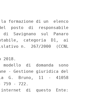
la formazione di un  elenco

el  posto  di  responsabile

 di  Savignano  sul  Panaro

tabile,  categoria  D1,  ai

slativo n.  267/2000  (CCNL

 2018. 

 modello  di  domanda  sono

ne - Gestione giuridica del

a  G.  Bruno,  11  -  41058

 759 - 722. 

internet  di  questo  Ente:
