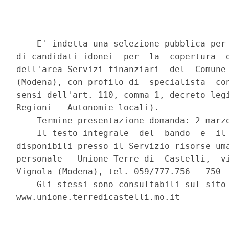
    E' indetta una selezione pubblica per 
di candidati idonei  per  la  copertura  d
dell'area Servizi finanziari  del  Comune 
(Modena), con profilo di  specialista  con
sensi dell'art. 110, comma 1, decreto legi
Regioni - Autonomie locali). 

    Termine presentazione domanda: 2 marzo
    Il testo integrale  del  bando  e  il 
disponibili presso il Servizio risorse uma
personale - Unione Terre di  Castelli,  vi
Vignola (Modena), tel. 059/777.756 - 750 -
    Gli stessi sono consultabili sul sito 
www.unione.terredicastelli.mo.it 
