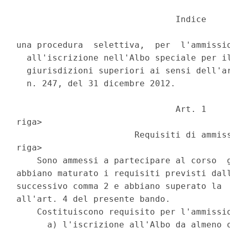
                               Indice 

una procedura  selettiva,  per  l'ammissio
  all'iscrizione nell'Albo speciale per il
  giurisdizioni superiori ai sensi dell'ar
  n. 247, del 31 dicembre 2012. 

                               Art. 1 

riga> 

                       Requisiti di ammiss
riga> 

    Sono ammessi a partecipare al corso  g
abbiano maturato i requisiti previsti dall
successivo comma 2 e abbiano superato la  
all'art. 4 del presente bando. 

    Costituiscono requisito per l'ammissio
      a) l'iscrizione all'Albo da almeno o