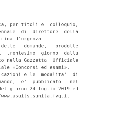
a, per titoli e  colloquio,

nnale  di  direttore  della

cina d'urgenza. 

delle   domande,   prodotte

  trentesimo  giorno  dalla

o nella Gazzetta  Ufficiale

ale «Concorsi ed esami». 

cazioni e le  modalita'  di

ande,  e'  pubblicato   nel

el giorno 24 luglio 2019 ed

www.asuits.sanita.fvg.it  -
