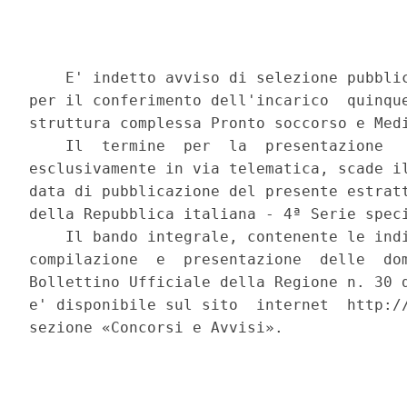
    E' indetto avviso di selezione pubblic
per il conferimento dell'incarico  quinque
struttura complessa Pronto soccorso e Medi
    Il  termine  per  la  presentazione   
esclusivamente in via telematica, scade il
data di pubblicazione del presente estratt
della Repubblica italiana - 4ª Serie speci
    Il bando integrale, contenente le indi
compilazione  e  presentazione  delle  dom
Bollettino Ufficiale della Regione n. 30 d
e' disponibile sul sito  internet  http://
sezione «Concorsi e Avvisi». 
