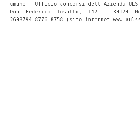
umane - Ufficio concorsi dell'Azienda ULS 
Don  Federico  Tosatto,  147  -  30174  Me
2608794-8776-8758 (sito internet www.aulss