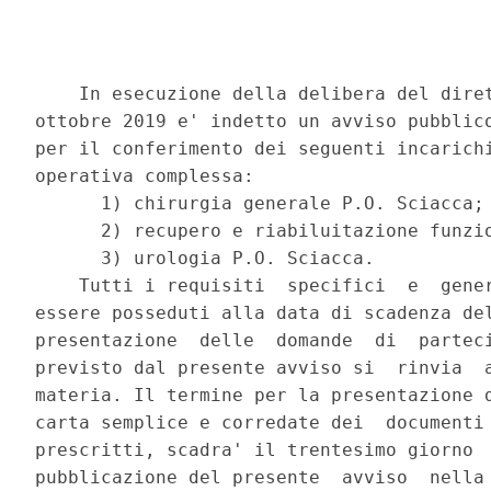
    In esecuzione della delibera del diret
ottobre 2019 e' indetto un avviso pubblico
per il conferimento dei seguenti incarichi
operativa complessa: 

      1) chirurgia generale P.O. Sciacca; 
      2) recupero e riabiluitazione funzio
      3) urologia P.O. Sciacca. 

    Tutti i requisiti  specifici  e  gener
essere posseduti alla data di scadenza del
presentazione  delle  domande  di  parteci
previsto dal presente avviso si  rinvia  a
materia. Il termine per la presentazione d
carta semplice e corredate dei  documenti 
prescritti, scadra' il trentesimo giorno  
pubblicazione del presente  avviso  nella 