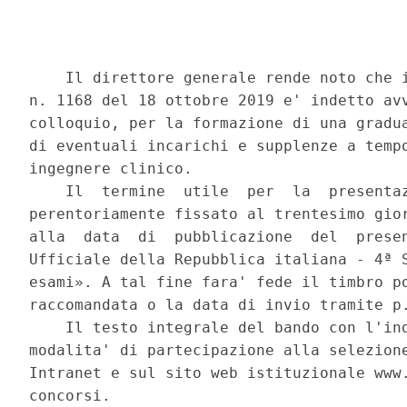
    Il direttore generale rende noto che i
n. 1168 del 18 ottobre 2019 e' indetto avv
colloquio, per la formazione di una gradua
di eventuali incarichi e supplenze a tempo
ingegnere clinico. 

    Il  termine  utile  per  la  presentaz
perentoriamente fissato al trentesimo gior
alla  data  di  pubblicazione  del  presen
Ufficiale della Repubblica italiana - 4ª S
esami». A tal fine fara' fede il timbro po
raccomandata o la data di invio tramite p.
    Il testo integrale del bando con l'ind
modalita' di partecipazione alla selezione
Intranet e sul sito web istituzionale www.
concorsi. 
