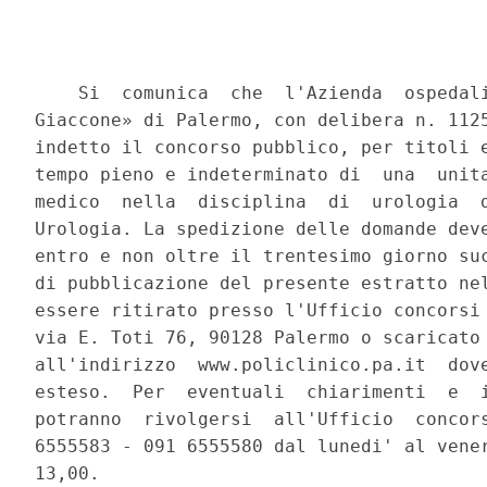
    Si  comunica  che  l'Azienda  ospedali
Giaccone» di Palermo, con delibera n. 1125
indetto il concorso pubblico, per titoli e
tempo pieno e indeterminato di  una  unita
medico  nella  disciplina  di  urologia  d
Urologia. La spedizione delle domande deve
entro e non oltre il trentesimo giorno suc
di pubblicazione del presente estratto nel
essere ritirato presso l'Ufficio concorsi 
via E. Toti 76, 90128 Palermo o scaricato 
all'indirizzo  www.policlinico.pa.it  dove
esteso.  Per  eventuali  chiarimenti  e  i
potranno  rivolgersi  all'Ufficio  concors
6555583 - 091 6555580 dal lunedi' al vener
13,00. 
