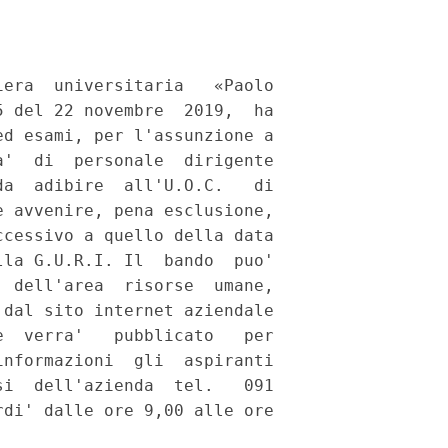
era  universitaria   «Paolo

 del 22 novembre  2019,  ha

d esami, per l'assunzione a

'  di  personale  dirigente

a  adibire  all'U.O.C.   di

 avvenire, pena esclusione,

cessivo a quello della data

la G.U.R.I. Il  bando  puo'

 dell'area  risorse  umane,

dal sito internet aziendale

  verra'   pubblicato   per

nformazioni  gli  aspiranti

i  dell'azienda  tel.   091

di' dalle ore 9,00 alle ore
