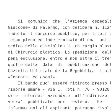
    Si  comunica  che  l'Azienda  ospedali
Giaccone» di Palermo, con delibera n. 1124
indetto il concorso pubblico, per titoli e
tempo pieno ed indeterminato di una  unita
medico nella disciplina di chirurgia plast
di Chirurgia plastica. La spedizione  dell
pena esclusione, entro e non oltre il tren
quello della  data  di  pubblicazione  del
Gazzetta Ufficiale della Repubblica  itali
«Concorsi ed esami». 

    Il bando puo' essere ritirato presso l
risorse umane - via E. Toti n. 76 - 90128 
sito  internet  aziendale  all'indirizzo  
verra'  pubblicato  per   esteso.   Per   
informazioni gli aspiranti potranno rivolg