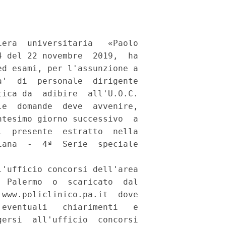
era  universitaria   «Paolo

 del 22 novembre  2019,  ha

d esami, per l'assunzione a

'  di  personale  dirigente

ica da  adibire  all'U.O.C.

e  domande  deve  avvenire,

tesimo giorno successivo  a

  presente  estratto  nella

ana  -  4ª  Serie  speciale

'ufficio concorsi dell'area

 Palermo  o  scaricato  dal

www.policlinico.pa.it  dove

eventuali   chiarimenti   e

ersi  all'ufficio  concorsi
