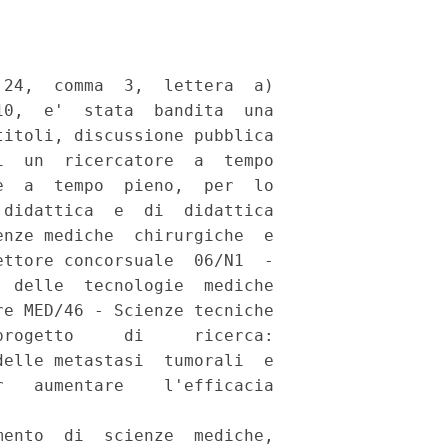
24,  comma  3,  lettera  a)

0,  e'  stata  bandita  una

itoli, discussione pubblica

  un  ricercatore  a  tempo

  a  tempo  pieno,  per  lo

didattica  e  di  didattica

nze mediche  chirurgiche  e

ttore concorsuale  06/N1  -

 delle  tecnologie  mediche

e MED/46 - Scienze tecniche

rogetto     di     ricerca:

elle metastasi  tumorali  e

   aumentare    l'efficacia

ento  di  scienze  mediche,
