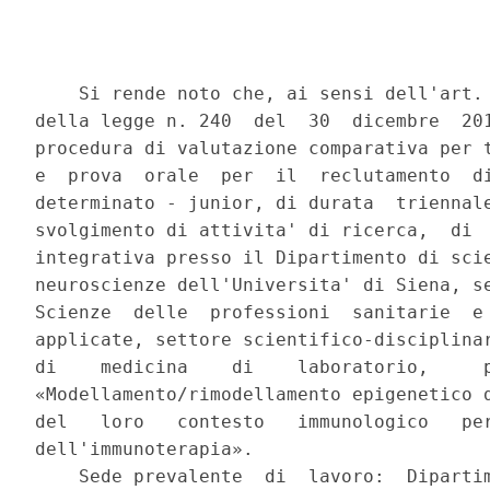
    Si rende noto che, ai sensi dell'art. 
della legge n. 240  del  30  dicembre  201
procedura di valutazione comparativa per t
e  prova  orale  per  il  reclutamento  di
determinato - junior, di durata  triennale
svolgimento di attivita' di ricerca,  di  
integrativa presso il Dipartimento di scie
neuroscienze dell'Universita' di Siena, se
Scienze  delle  professioni  sanitarie  e 
applicate, settore scientifico-disciplinar
di    medicina    di    laboratorio,     p
«Modellamento/rimodellamento epigenetico d
del   loro   contesto   immunologico   per
dell'immunoterapia». 

    Sede prevalente  di  lavoro:  Dipartim