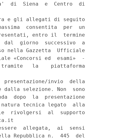
'  di  Siena  e  Centro  di

a e gli allegati di seguito

assima  consentita  per  un

esentati, entro il  termine

 dal  giorno  successivo  a

o nella Gazzetta  Ufficiale

ale «Concorsi ed  esami»  -

tramite   la    piattaforma

 presentazione/invio  della

 dalla selezione. Non  sono

da  dopo  la  presentazione

natura tecnica legato  alla

e  rivolgersi  al  supporto

a.it 

ssere  allegata,  ai  sensi

lla Repubblica n.  445  del
