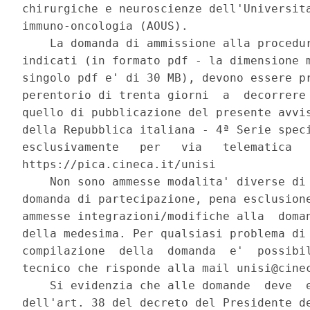
chirurgiche e neuroscienze dell'Universita
immuno-oncologia (AOUS). 

    La domanda di ammissione alla procedur
indicati (in formato pdf - la dimensione m
singolo pdf e' di 30 MB), devono essere pr
perentorio di trenta giorni  a  decorrere 
quello di pubblicazione del presente avvis
della Repubblica italiana - 4ª Serie speci
esclusivamente   per   via   telematica   
https://pica.cineca.it/unisi 

    Non sono ammesse modalita' diverse di 
domanda di partecipazione, pena esclusione
ammesse integrazioni/modifiche alla  doman
della medesima. Per qualsiasi problema di 
compilazione  della  domanda  e'  possibil
tecnico che risponde alla mail unisi@cinec
    Si evidenzia che alle domande  deve  e
dell'art. 38 del decreto del Presidente de