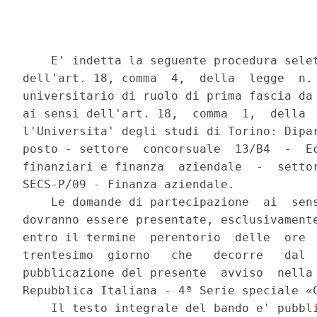
    E' indetta la seguente procedura selet
dell'art. 18, comma  4,  della  legge  n. 
universitario di ruolo di prima fascia da 
ai sensi dell'art. 18,  comma  1,  della  
l'Universita' degli studi di Torino: Dipar
posto - settore  concorsuale  13/B4  -  Ec
finanziari e finanza  aziendale  -  settor
SECS-P/09 - Finanza aziendale. 

    Le domande di partecipazione  ai  sens
dovranno essere presentate, esclusivamente
entro il termine  perentorio  delle  ore  
trentesimo  giorno   che   decorre   dal  
pubblicazione del presente  avviso  nella 
Repubblica Italiana - 4ª Serie speciale «C
    Il testo integrale del bando e' pubbli