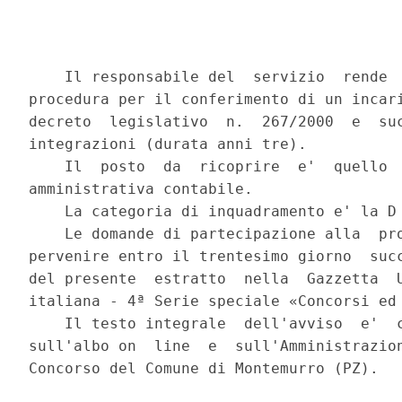
    Il responsabile del  servizio  rende  
procedura per il conferimento di un incari
decreto  legislativo  n.  267/2000  e  suc
integrazioni (durata anni tre). 

    Il  posto  da  ricoprire  e'  quello  
amministrativa contabile. 

    La categoria di inquadramento e' la D 
    Le domande di partecipazione alla  pro
pervenire entro il trentesimo giorno  succ
del presente  estratto  nella  Gazzetta  U
italiana - 4ª Serie speciale «Concorsi ed 
    Il testo integrale  dell'avviso  e'  c
sull'albo on  line  e  sull'Amministrazion
Concorso del Comune di Montemurro (PZ). 
