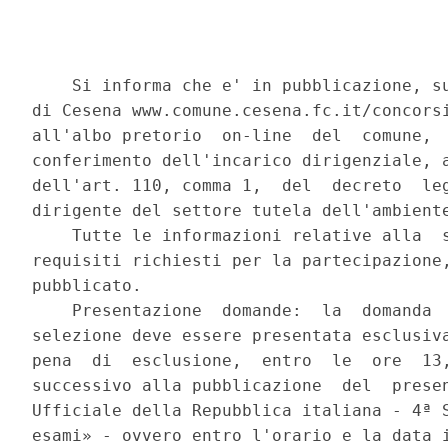
    Si informa che e' in pubblicazione, su
di Cesena www.comune.cesena.fc.it/concorsi
all'albo pretorio  on-line  del  comune,  
conferimento dell'incarico dirigenziale, a
dell'art. 110, comma 1,  del  decreto  leg
dirigente del settore tutela dell'ambiente
    Tutte le informazioni relative alla  s
requisiti richiesti per la partecipazione,
pubblicato. 

    Presentazione  domande:  la  domanda  
selezione deve essere presentata esclusiva
pena  di  esclusione,  entro  le  ore  13,
successivo alla pubblicazione  del  presen
Ufficiale della Repubblica italiana - 4ª S
esami» - ovvero entro l'orario e la data i