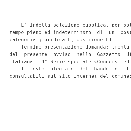
    E' indetta selezione pubblica, per sol
tempo pieno ed indeterminato  di  un  post
categoria giuridica D, posizione D1. 

    Termine presentazione domanda: trenta 
del  presente  avviso  nella  Gazzetta  Uf
italiana - 4ª Serie speciale «Concorsi ed 
    Il testo integrale  del  bando  e  il 
consultabili sul sito internet del comune: