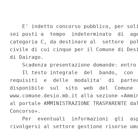
    E' indetto concorso pubblico, per soli
sei posti a  tempo  indeterminato  di  age
categoria C, da destinare al  settore  pol
civile di cui cinque per il Comune di Desi
di Dairago. 

    Scadenza presentazione domande: entro 
    Il testo integrale  del  bando,  con  
requisiti  e  delle  modalita'  di  partec
disponibile  sul  sito  web  del  Comune  
www.comune.desio.mb.it alla sezione «Ammin
al portale AMMINISTRAZIONE TRASPARENTE dal
Concorso». 

    Per  eventuali  informazioni  gli  asp
rivolgersi al settore gestione risorse uma