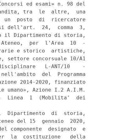
oncorsi ed esami» n. 98 del

ndita, tra  le  altre,  una

 un  posto  di  ricercatore

i dell'art.  24,  comma  3,

 il Dipartimento di storia,

Ateneo,  per  l'Area  10  -

arie e storico  artistiche,

, settore concorsuale 10/A1

isciplinare   L-ANT/10    -

nell'ambito  del  Programma

zione 2014-2020, finanziato

e umano», Azione I.2 A.I.M.

  Linea  1  (Mobilita'  dei

  Dipartimento  di  storia,

eneo del 15  gennaio  2020,

el componente  designato  e

r  la  costituzione   della
