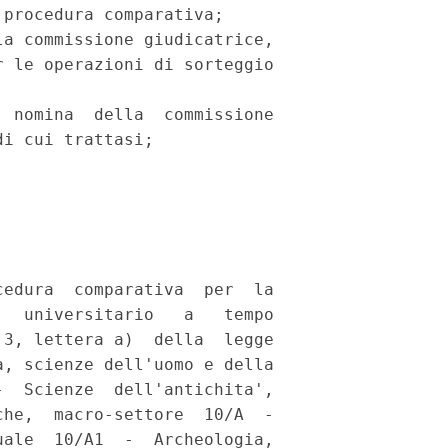
procedura comparativa; 

a commissione giudicatrice,

 le operazioni di sorteggio

 nomina  della  commissione

i cui trattasi; 

edura  comparativa  per  la

  universitario   a   tempo

3, lettera a)  della  legge

, scienze dell'uomo e della

  Scienze  dell'antichita',

he,  macro-settore  10/A  -

ale  10/A1  -  Archeologia,
