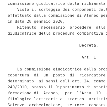
commissione giudicatrice della richiamata 
    Visto il sorteggio dei componenti dell
effettuato dalla commissione di Ateneo per
in data 28 gennaio 2020; 

    Ritenuto  necessario  procedere  alla 
giudicatrice della procedura comparativa d
                              Decreta: 

                               Art. 1 

    La commissione giudicatrice della proc
copertura  di  un  posto  di  ricercatore 
determinato, ai sensi dell'art. 24, comma 
240/2010, presso il Dipartimento di storia
formazione di  Ateneo,  per  l'Area  10  -
filologico-letterarie e  storico  artistic
Scienze  archeologiche,  settore  concorsu