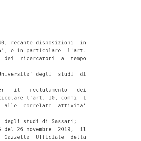
0, recante disposizioni  in

', e in particolare  l'art.

 dei  ricercatori  a  tempo

niversita' degli  studi  di

r   il   reclutamento   dei

icolare l'art. 10, commi  1

 alle  correlate  attivita'

 degli studi di Sassari; 

 del 26 novembre  2019,  il

 Gazzetta  Ufficiale  della
