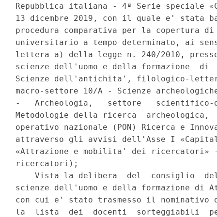
Repubblica italiana - 4ª Serie speciale «C
13 dicembre 2019, con il quale e' stata ba
procedura comparativa per la copertura di 
universitario a tempo determinato, ai sens
lettera a) della legge n. 240/2010, presso
scienze dell'uomo e della formazione  di  
Scienze dell'antichita', filologico-letter
macro-settore 10/A - Scienze archeologiche
-   Archeologia,   settore   scientifico-d
Metodologie della ricerca  archeologica,  
operativo nazionale (PON) Ricerca e Innova
attraverso gli avvisi dell'Asse I «Capital
«Attrazione e mobilita' dei ricercatori» -
ricercatori); 

    Vista la delibera  del  consiglio  del
scienze dell'uomo e della formazione di At
con cui e' stato trasmesso il nominativo d
la  lista  dei  docenti  sorteggiabili  pe