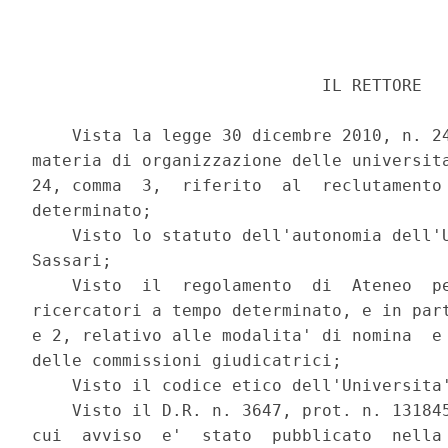
                             IL RETTORE 

    Vista la legge 30 dicembre 2010, n. 24
materia di organizzazione delle universita
24, comma  3,  riferito  al  reclutamento 
determinato; 

    Visto lo statuto dell'autonomia dell'U
Sassari; 

    Visto  il  regolamento  di  Ateneo  pe
ricercatori a tempo determinato, e in part
e 2, relativo alle modalita' di nomina  e 
delle commissioni giudicatrici; 

    Visto il codice etico dell'Universita'
    Visto il D.R. n. 3647, prot. n. 131845
cui  avviso  e'  stato  pubblicato  nella 