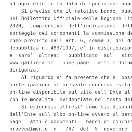
ad ogni effetto la data di spedizione appo
    Si precisa che il relativo bando, pubb
nel Bollettino Ufficiale della Regione Lig
2020,  comprensivo  dell'indicazione  dell
sorteggio dei componenti la commissione de
come previsto dall'art. 6, comma 3, del de
Repubblica n. 483/1997, e' in distribuzion
e  sara'  altresi'  pubblicato  sul   sito
www.galliera.it - home page - atti e docum
dirigenza. 

    Al riguardo si fa presente che e' poss
partecipazione al presente concorso esclus
on-line disponibile sul sito dell'Ente al 
con le modalita' evidenziate nel testo del
    Si evidenzia altresi' come sia disponi
dell'Ente sull'albo on-line ovvero al perc
page - atti e documenti - bandi di concors
provvedimento  n.  767  del  5  novembre  