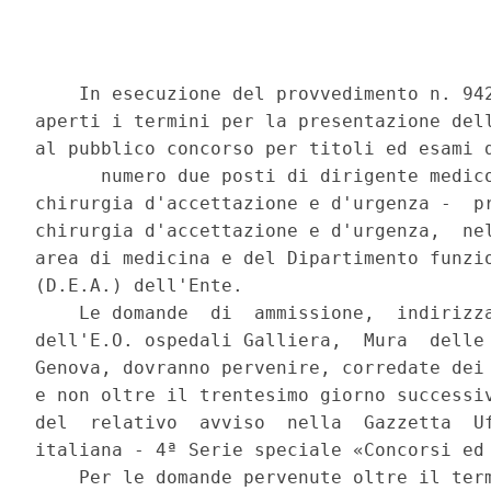
    In esecuzione del provvedimento n. 942
aperti i termini per la presentazione dell
al pubblico concorso per titoli ed esami d
      numero due posti di dirigente medico
chirurgia d'accettazione e d'urgenza -  pr
chirurgia d'accettazione e d'urgenza,  nel
area di medicina e del Dipartimento funzio
(D.E.A.) dell'Ente. 

    Le domande  di  ammissione,  indirizza
dell'E.O. ospedali Galliera,  Mura  delle 
Genova, dovranno pervenire, corredate dei 
e non oltre il trentesimo giorno successiv
del  relativo  avviso  nella  Gazzetta  Uf
italiana - 4ª Serie speciale «Concorsi ed 
    Per le domande pervenute oltre il term