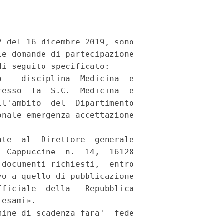
 del 16 dicembre 2019, sono

e domande di partecipazione

i seguito specificato: 

 -  disciplina  Medicina  e

esso  la  S.C.  Medicina  e

l'ambito  del  Dipartimento

nale emergenza accettazione

te  al  Direttore  generale

 Cappuccine  n.  14,  16128

documenti richiesti,  entro

o a quello di pubblicazione

ficiale  della   Repubblica

esami». 

ine di scadenza fara'  fede
