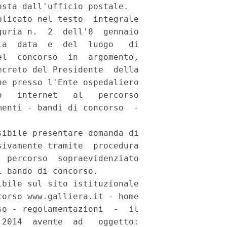
sta dall'ufficio postale. 

licato nel testo  integrale

uria n.  2  dell'8  gennaio

a  data  e  del  luogo   di

l  concorso  in  argomento,

creto del Presidente  della

e presso l'Ente ospedaliero

   internet   al   percorso

enti - bandi di concorso  -

ibile presentare domanda di

ivamente tramite  procedura

 percorso  sopraevidenziato

 bando di concorso. 

bile sul sito istituzionale

orso www.galliera.it - home

o - regolamentazioni  -  il

2014  avente  ad   oggetto:
